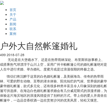
首页
关于
产品
新闻
联系
案例
户外大自然帐篷婚礼
499
2018-07-28
无论是在大堡礁水下、还是在热带雨林深处、布里斯班故事桥上、
或搭乘热气球漂浮于山川上空，采用广州卡帕帐篷公司的婚礼帐篷绝对是
人生中进行求婚、举办婚礼、度蜜月或是过浪漫假期的终极之选。
情侣们将沉醉于这里的白色婚礼帐篷，及美丽海岛、传奇的热带雨
林、可爱的野生动物、至尊的潜水体验、阳光灿烂的气候、世界级的豪华
豪华婚礼帐篷，款式多元化，还有很多种类丰富且令人印象深刻的婚礼帐
篷可供选择。在海边白色婚礼帐篷求婚会有几分威尼斯式的浪漫求婚，为
体验这片海滨地区的浪漫风情提供了别样的方式。带上你的爱人并肩坐在
帐篷中，一边品尝香槟酒一边欣赏努沙河的优美风景，轻松又惬意。