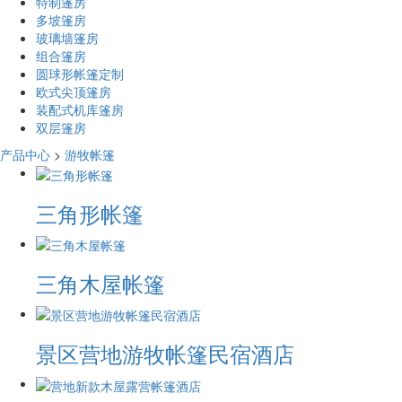
特制篷房
多坡篷房
玻璃墙篷房
组合篷房
圆球形帐篷定制
欧式尖顶篷房
装配式机库篷房
双层篷房
产品中心
>
游牧帐篷
三角形帐篷
三角木屋帐篷
景区营地游牧帐篷民宿酒店