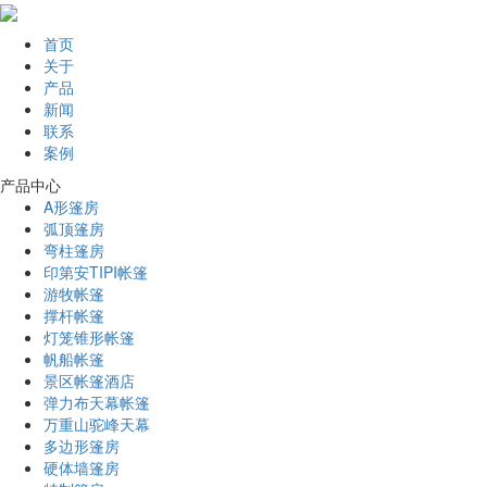
首页
关于
产品
新闻
联系
案例
产品中心
A形篷房
弧顶篷房
弯柱篷房
印第安TIPI帐篷
游牧帐篷
撑杆帐篷
灯笼锥形帐篷
帆船帐篷
景区帐篷酒店
弹力布天幕帐篷
万重山驼峰天幕
多边形篷房
硬体墙篷房