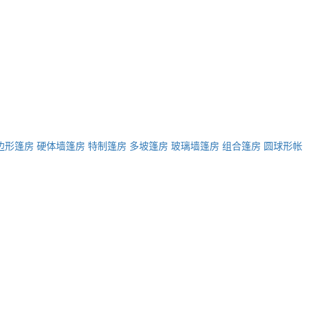
边形篷房
硬体墙篷房
特制篷房
多坡篷房
玻璃墙篷房
组合篷房
圆球形帐