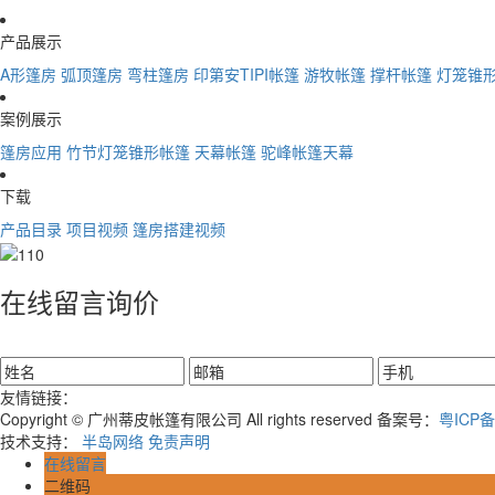
产品展示
A形篷房
弧顶篷房
弯柱篷房
印第安TIPI帐篷
游牧帐篷
撑杆帐篷
灯笼锥
案例展示
篷房应用
竹节灯笼锥形帐篷
天幕帐篷
驼峰帐篷天幕
下载
产品目录
项目视频
篷房搭建视频
在线留言询价
友情链接：
Copyright © 广州蒂皮帐篷有限公司 All rights reserved 备案号：
粤ICP备
技术支持：
半岛网络
免责声明
在线留言
二维码