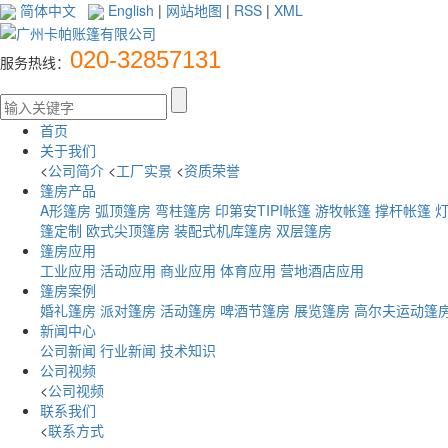
简体中文
English
|
网站地图
|
RSS
|
XML
020-32857131
服务热线：
首页
关于我们
<
公司简介
<
工厂实景
<
资质荣誉
篷房产品
A形篷房
弧顶篷房
弯柱篷房
印第安TIPI帐篷
游牧帐篷
撑杆帐篷
篷定制
欧式尖顶篷房
装配式机库篷房
双层篷房
篷房应用
工业应用
活动应用
商业应用
体育应用
营地酒店应用
篷房案例
婚礼篷房
派对篷房
活动篷房
啤酒节篷房
展览篷房
高尔夫运动篷
新闻中心
公司新闻
行业新闻
技术知识
公司视频
<
公司视频
联系我们
<
联系方式