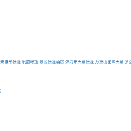
灯笼锥形帐篷
帆船帐篷
景区帐篷酒店
弹力布天幕帐篷
万重山驼峰天幕
多
房