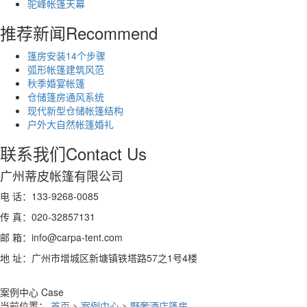
驼峰帐篷天幕
推荐新闻
Recommend
篷房安装14个步骤
弧形帐篷建筑风范
秋季婚宴帐篷
仓储篷房通风系统
现代新型仓储帐篷结构
户外大自然帐篷婚礼
联系我们
Contact Us
广州蒂皮帐篷有限公司
电 话：133-9268-0085
传 真：020-32857131
邮 箱：info@carpa-tent.com
地 址：广州市增城区新塘镇铁塔路57之1号4楼
案例中心
Case
当前位置：
首页
>
案例中心
>
野奢酒店篷房