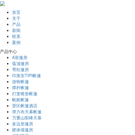
首页
关于
产品
新闻
联系
案例
产品中心
A形篷房
弧顶篷房
弯柱篷房
印第安TIPI帐篷
游牧帐篷
撑杆帐篷
灯笼锥形帐篷
帆船帐篷
景区帐篷酒店
弹力布天幕帐篷
万重山驼峰天幕
多边形篷房
硬体墙篷房