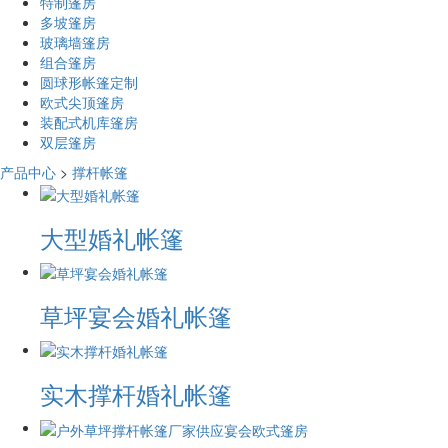
特制篷房
多坡篷房
玻璃墙篷房
组合篷房
圆球形帐篷定制
欧式尖顶篷房
装配式机库篷房
双层篷房
产品中心
>
撑杆帐篷
大型婚礼帐篷
草坪宴会婚礼帐篷
实木撑杆婚礼帐篷