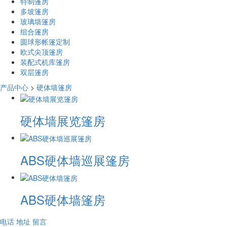
特制篷房
多坡篷房
玻璃墙篷房
组合篷房
圆球形帐篷定制
欧式尖顶篷房
装配式机库篷房
双层篷房
产品中心
>
硬体墙篷房
硬体墙展览篷房
ABS硬体墙巡展篷房
ABS硬体墙篷房
电话
地址
留言