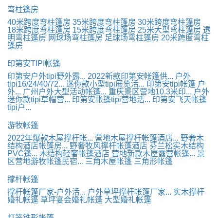
弯柱篷房
40米跨度弯柱篷房
35米跨度弯柱篷房
30米跨度弯柱篷房
18米跨度弯柱篷房
15米跨度弯柱篷房
25米大型弯柱篷房
透
明弯柱篷房
网球场弯柱篷房
足球场弯柱篷房
20米跨度弯柱
篷房
印第安TIPI帐篷
印第安户外tipi野外露...
2022新款印第安帐篷供...
户外
tipi16/24/40/72...
迷你款小型tipi展览活...
印第安tipi帐篷 户
外...
广州户外大型活动帐篷...
重庆景区营地10.3米印...
户外
迷你款tipi草帽营...
印第安帐篷tipi营地活...
印第安飞天帐篷
tipi户...
游牧帐篷
2022年爆款木屋撑杆帐...
营地木屋撑杆帐篷酒店...
野奢木
结构酒店帐篷房...
野奢牧风撑杆帐篷酒店
芬兰松实木结构
PVC篷...
木结构轻奢帐篷酒店
营地新款木屋露营帐篷...
景
区营地游牧帐篷民宿...
三角木屋帐篷
三角形帐篷
撑杆帐篷
撑杆帐篷厂家-户外活...
户外草坪撑杆帐篷厂家...
实木撑杆
婚礼帐篷
草坪宴会婚礼帐篷
大型婚礼帐篷
灯笼锥形帐篷