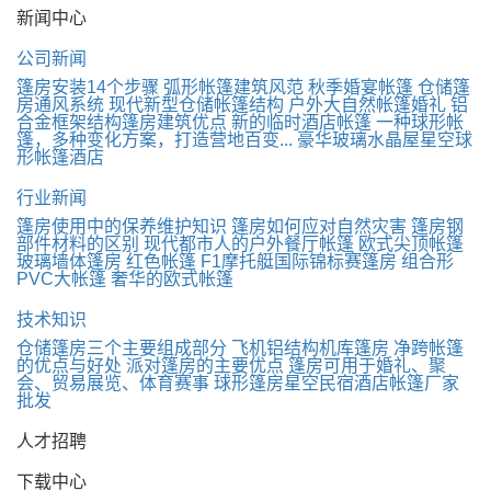
新闻中心
公司新闻
篷房安装14个步骤
弧形帐篷建筑风范
秋季婚宴帐篷
仓储篷
房通风系统
现代新型仓储帐篷结构
户外大自然帐篷婚礼
铝
合金框架结构篷房建筑优点
新的临时酒店帐篷
一种球形帐
篷，多种变化方案，打造营地百变...
豪华玻璃水晶屋星空球
形帐篷酒店
行业新闻
篷房使用中的保养维护知识
篷房如何应对自然灾害
篷房钢
部件材料的区别
现代都市人的户外餐厅帐篷
欧式尖顶帐篷
玻璃墙体篷房
红色帐篷
F1摩托艇国际锦标赛篷房
组合形
PVC大帐篷
奢华的欧式帐篷
技术知识
仓储篷房三个主要组成部分
飞机铝结构机库篷房
净跨帐篷
的优点与好处
派对篷房的主要优点
篷房可用于婚礼、聚
会、贸易展览、体育赛事
球形篷房星空民宿酒店帐篷厂家
批发
人才招聘
下载中心