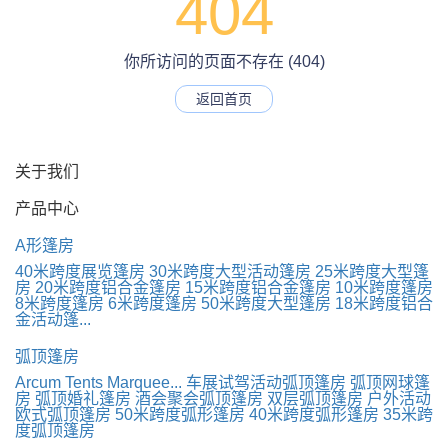
404
你所访问的页面不存在 (404)
返回首页
关于我们
产品中心
A形篷房
40米跨度展览篷房
30米跨度大型活动篷房
25米跨度大型篷
房
20米跨度铝合金篷房
15米跨度铝合金篷房
10米跨度篷房
8米跨度篷房
6米跨度篷房
50米跨度大型篷房
18米跨度铝合
金活动篷...
弧顶篷房
Arcum Tents Marquee...
车展试驾活动弧顶篷房
弧顶网球篷
房
弧顶婚礼篷房
酒会聚会弧顶篷房
双层弧顶篷房
户外活动
欧式弧顶篷房
50米跨度弧形篷房
40米跨度弧形篷房
35米跨
度弧顶篷房