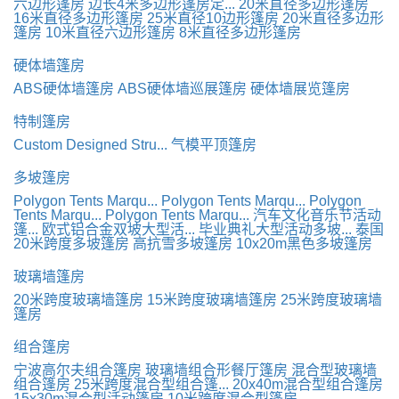
六边形篷房
边长4米多边形篷房定...
20米直径多边形篷房
16米直径多边形篷房
25米直径10边形篷房
20米直径多边形
篷房
10米直径六边形篷房
8米直径多边形篷房
硬体墙篷房
ABS硬体墙篷房
ABS硬体墙巡展篷房
硬体墙展览篷房
特制篷房
Custom Designed Stru...
气模平顶篷房
多坡篷房
Polygon Tents Marqu...
Polygon Tents Marqu...
Polygon
Tents Marqu...
Polygon Tents Marqu...
汽车文化音乐节活动
篷...
欧式铝合金双坡大型活...
毕业典礼大型活动多坡...
泰国
20米跨度多坡篷房
高抗雪多坡篷房
10x20m黑色多坡篷房
玻璃墙篷房
20米跨度玻璃墙篷房
15米跨度玻璃墙篷房
25米跨度玻璃墙
篷房
组合篷房
宁波高尔夫组合篷房
玻璃墙组合形餐厅篷房
混合型玻璃墙
组合篷房
25米跨度混合型组合篷...
20x40m混合型组合篷房
15x30m混合型活动篷房
10米跨度混合型篷房