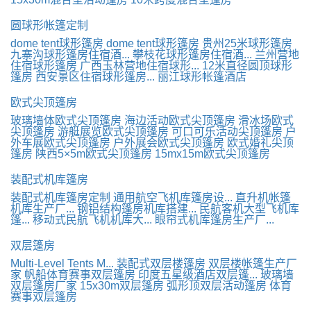
圆球形帐篷定制
dome tent球形篷房
dome tent球形篷房
贵州25米球形篷房
九寨沟球形篷房住宿酒...
攀枝花球形篷房住宿酒...
兰州营地
住宿球形篷房
广西玉林营地住宿球形...
12米直径圆顶球形
篷房
西安景区住宿球形篷房...
丽江球形帐篷酒店
欧式尖顶篷房
玻璃墙体欧式尖顶篷房
海边活动欧式尖顶篷房
滑冰场欧式
尖顶篷房
游艇展览欧式尖顶篷房
可口可乐活动尖顶篷房
户
外车展欧式尖顶篷房
户外展会欧式尖顶篷房
欧式婚礼尖顶
篷房
陕西5×5m欧式尖顶篷房
15mx15m欧式尖顶篷房
装配式机库篷房
装配式机库篷房定制
通用航空飞机库篷房设...
直升机帐篷
机库生产厂...
钢铝结构篷房机库搭建...
民航客机大型飞机库
篷...
移动式民航飞机机库大...
眼帘式机库篷房生产厂...
双层篷房
Multi-Level Tents M...
装配式双层楼篷房
双层楼帐篷生产厂
家
帆船体育赛事双层篷房
印度五星级酒店双层篷...
玻璃墙
双层篷房厂家
15x30m双层篷房
弧形顶双层活动篷房
体育
赛事双层篷房