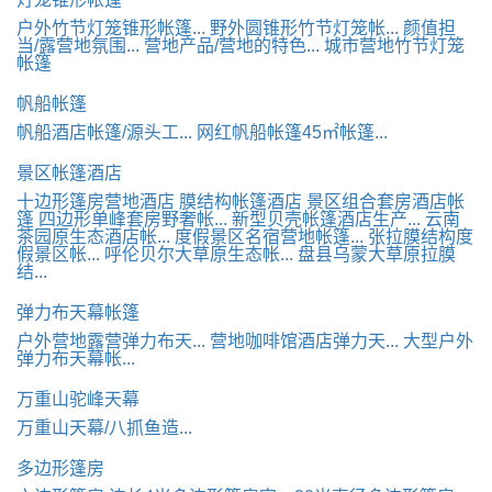
户外竹节灯笼锥形帐篷...
野外圆锥形竹节灯笼帐...
颜值担
当/露营地氛围...
营地产品/营地的特色...
城市营地竹节灯笼
帐篷
帆船帐篷
帆船酒店帐篷/源头工...
网红帆船帐篷45㎡帐篷...
景区帐篷酒店
十边形篷房营地酒店
膜结构帐篷酒店
景区组合套房酒店帐
篷
四边形单峰套房野奢帐...
新型贝壳帐篷酒店生产...
云南
茶园原生态酒店帐...
度假景区名宿营地帐篷...
张拉膜结构度
假景区帐...
呼伦贝尔大草原生态帐...
盘县乌蒙大草原拉膜
结...
弹力布天幕帐篷
户外营地露营弹力布天...
营地咖啡馆酒店弹力天...
大型户外
弹力布天幕帐...
万重山驼峰天幕
万重山天幕/八抓鱼造...
多边形篷房