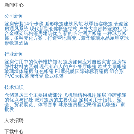
新闻中心
公司新闻
篷房安装14个步骤
弧形帐篷建筑风范
秋季婚宴帐篷
仓储篷
房通风系统
现代新型仓储帐篷结构
户外大自然帐篷婚礼
铝
合金框架结构篷房建筑优点
新的临时酒店帐篷
一种球形帐
篷，多种变化方案，打造营地百变...
豪华玻璃水晶屋星空球
形帐篷酒店
行业新闻
篷房使用中的保养维护知识
篷房如何应对自然灾害
篷房钢
部件材料的区别
现代都市人的户外餐厅帐篷
欧式尖顶帐篷
玻璃墙体篷房
红色帐篷
F1摩托艇国际锦标赛篷房
组合形
PVC大帐篷
奢华的欧式帐篷
技术知识
仓储篷房三个主要组成部分
飞机铝结构机库篷房
净跨帐篷
的优点与好处
派对篷房的主要优点
篷房可用于婚礼、聚
会、贸易展览、体育赛事
球形篷房星空民宿酒店帐篷厂家
批发
人才招聘
下载中心