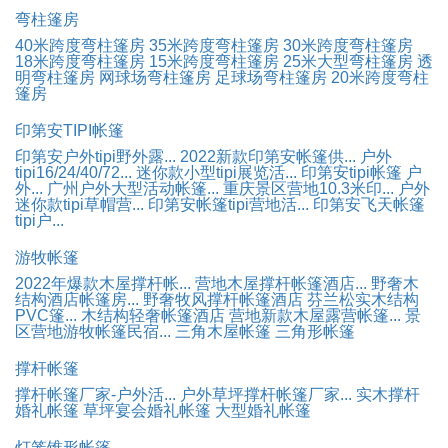
弯柱篷房
40米跨度弯柱篷房
35米跨度弯柱篷房
30米跨度弯柱篷房
18米跨度弯柱篷房
15米跨度弯柱篷房
25米大型弯柱篷房
透
明弯柱篷房
网球场弯柱篷房
足球场弯柱篷房
20米跨度弯柱
篷房
印第安TIPI帐篷
印第安户外tipi野外露...
2022新款印第安帐篷供...
户外
tipi16/24/40/72...
迷你款小型tipi展览活...
印第安tipi帐篷 户
外...
广州户外大型活动帐篷...
重庆景区营地10.3米印...
户外
迷你款tipi草帽营...
印第安帐篷tipi营地活...
印第安飞天帐篷
tipi户...
游牧帐篷
2022年爆款木屋撑杆帐...
营地木屋撑杆帐篷酒店...
野奢木
结构酒店帐篷房...
野奢牧风撑杆帐篷酒店
芬兰松实木结构
PVC篷...
木结构轻奢帐篷酒店
营地新款木屋露营帐篷...
景
区营地游牧帐篷民宿...
三角木屋帐篷
三角形帐篷
撑杆帐篷
撑杆帐篷厂家-户外活...
户外草坪撑杆帐篷厂家...
实木撑杆
婚礼帐篷
草坪宴会婚礼帐篷
大型婚礼帐篷
灯笼锥形帐篷