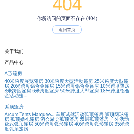
404
你所访问的页面不存在 (404)
返回首页
关于我们
产品中心
A形篷房
40米跨度展览篷房
30米跨度大型活动篷房
25米跨度大型篷
房
20米跨度铝合金篷房
15米跨度铝合金篷房
10米跨度篷房
8米跨度篷房
6米跨度篷房
50米跨度大型篷房
18米跨度铝合
金活动篷...
弧顶篷房
Arcum Tents Marquee...
车展试驾活动弧顶篷房
弧顶网球篷
房
弧顶婚礼篷房
酒会聚会弧顶篷房
双层弧顶篷房
户外活动
欧式弧顶篷房
50米跨度弧形篷房
40米跨度弧形篷房
35米跨
度弧顶篷房