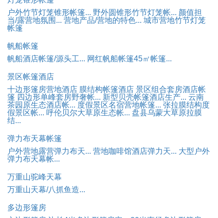
户外竹节灯笼锥形帐篷...
野外圆锥形竹节灯笼帐...
颜值担
当/露营地氛围...
营地产品/营地的特色...
城市营地竹节灯笼
帐篷
帆船帐篷
帆船酒店帐篷/源头工...
网红帆船帐篷45㎡帐篷...
景区帐篷酒店
十边形篷房营地酒店
膜结构帐篷酒店
景区组合套房酒店帐
篷
四边形单峰套房野奢帐...
新型贝壳帐篷酒店生产...
云南
茶园原生态酒店帐...
度假景区名宿营地帐篷...
张拉膜结构度
假景区帐...
呼伦贝尔大草原生态帐...
盘县乌蒙大草原拉膜
结...
弹力布天幕帐篷
户外营地露营弹力布天...
营地咖啡馆酒店弹力天...
大型户外
弹力布天幕帐...
万重山驼峰天幕
万重山天幕/八抓鱼造...
多边形篷房