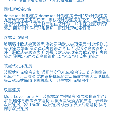
圆球形帐篷定制
dome tent球形篷房
dome tent球形篷房
贵州25米球形篷房
九寨沟球形篷房住宿酒...
攀枝花球形篷房住宿酒...
兰州营地
住宿球形篷房
广西玉林营地住宿球形...
12米直径圆顶球形
篷房
西安景区住宿球形篷房...
丽江球形帐篷酒店
欧式尖顶篷房
玻璃墙体欧式尖顶篷房
海边活动欧式尖顶篷房
滑冰场欧式
尖顶篷房
游艇展览欧式尖顶篷房
可口可乐活动尖顶篷房
户
外车展欧式尖顶篷房
户外展会欧式尖顶篷房
欧式婚礼尖顶
篷房
陕西5×5m欧式尖顶篷房
15mx15m欧式尖顶篷房
装配式机库篷房
装配式机库篷房定制
通用航空飞机库篷房设...
直升机帐篷
机库生产厂...
钢铝结构篷房机库搭建...
民航客机大型飞机库
篷...
移动式民航飞机机库大...
眼帘式机库篷房生产厂...
双层篷房
Multi-Level Tents M...
装配式双层楼篷房
双层楼帐篷生产厂
家
帆船体育赛事双层篷房
印度五星级酒店双层篷...
玻璃墙
双层篷房厂家
15x30m双层篷房
弧形顶双层活动篷房
体育
赛事双层篷房