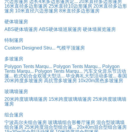
六边形篷房
边长4米多边形篷房定...
20米直径多边形篷房
16米直径多边形篷房
25米直径10边形篷房
20米直径多边形
篷房
10米直径六边形篷房
8米直径多边形篷房
硬体墙篷房
ABS硬体墙篷房
ABS硬体墙巡展篷房
硬体墙展览篷房
特制篷房
Custom Designed Stru...
气模平顶篷房
多坡篷房
Polygon Tents Marqu...
Polygon Tents Marqu...
Polygon
Tents Marqu...
Polygon Tents Marqu...
汽车文化音乐节活动
篷...
欧式铝合金双坡大型活...
毕业典礼大型活动多坡...
泰国
20米跨度多坡篷房
高抗雪多坡篷房
10x20m黑色多坡篷房
玻璃墙篷房
20米跨度玻璃墙篷房
15米跨度玻璃墙篷房
25米跨度玻璃墙
篷房
组合篷房
宁波高尔夫组合篷房
玻璃墙组合形餐厅篷房
混合型玻璃墙
组合篷房
25米跨度混合型组合篷...
20x40m混合型组合篷房
15x30m混合型活动篷房
10米跨度混合型篷房